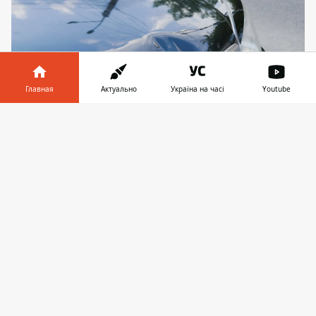
Главная
Актуально
Україна на часі
Youtube
Информатор в
Скачать
телефоне
👉
Мальчик пересекал проезд по переходу