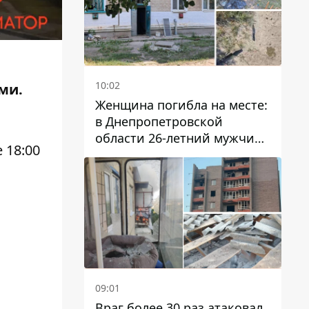
10:02
ами.
Женщина погибла на месте:
в Днепропетровской
области 26-летний мужчина
 18:00
избил трех человек
металлическим предметом
09:01
Враг более 30 раз атаковал