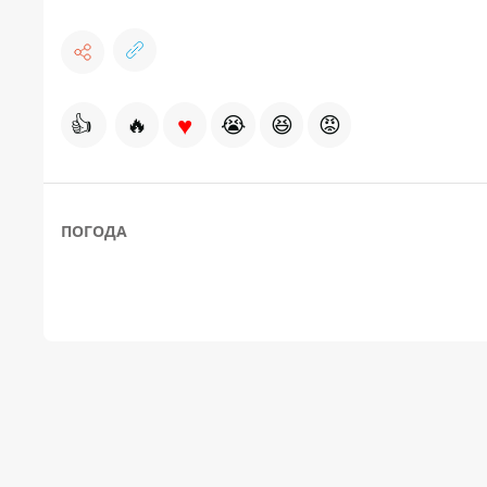
♥
👍
🔥
😭
😆
😡
ПОГОДА