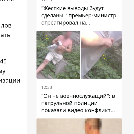
"Жесткие выводы будут
сделаны": премьер-министр
отреагировал на
 лов
несколькодневное
вать
отсутствие воды в Марганце
45
му
низации
12:33
"Он не военнослужащий": в
патрульной полиции
показали видео конфликта
с мужчиной без ноги на
проспекте Поля в Днепре