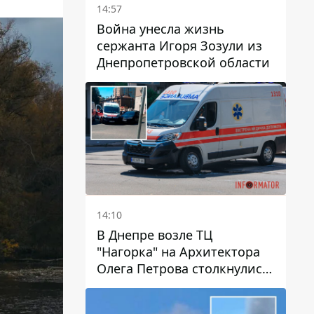
14:57
Война унесла жизнь
сержанта Игоря Зозули из
Днепропетровской области
14:10
В Днепре возле ТЦ
"Нагорка" на Архитектора
Олега Петрова столкнулись
"скорая" и Toyota: трамваи
№5 задерживаются