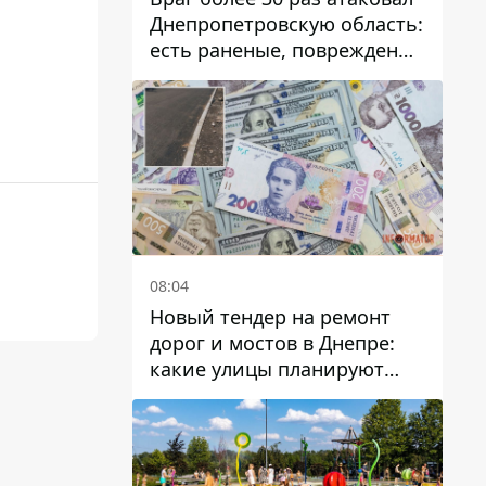
Днепропетровскую область:
есть раненые, повреждены
лицей, дома и предприятия
08:04
Новый тендер на ремонт
дорог и мостов в Днепре:
какие улицы планируют
обновить и сколько
десятков миллионов гривен
на это хотят потратить