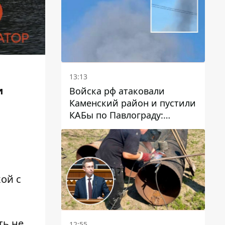
13:13
и
Войска рф атаковали
Каменский район и пустили
КАБы по Павлограду:
пострадал мужчина, в небо
поднимается столб дыма
ой с
ть не
12:55