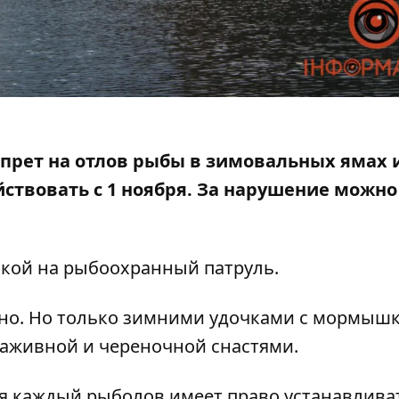
прет на отлов рыбы в зимовальных ямах 
йствовать с 1 ноября. За нарушение можно
лкой на
рыбоохранный патруль
.
но. Но только зимними удочками с мормышк
аживной и череночной снастями.
я каждый рыболов имеет право устанавлива