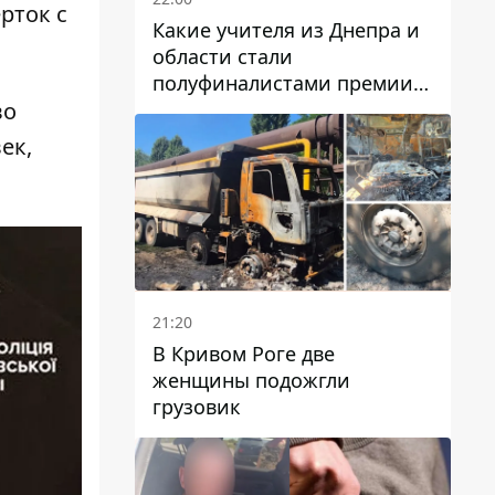
рток с
Какие учителя из Днепра и
области стали
полуфиналистами премии
Global Teacher Prize Ukraine
во
2026
ек,
21:20
В Кривом Роге две
женщины подожгли
грузовик