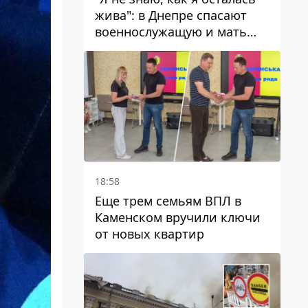
жива": в Днепре спасают
военнослужащую и мать
четверых детей, которую
ранил КАБ
18:58
Еще трем семьям ВПЛ в
Каменском вручили ключи
от новых квартир