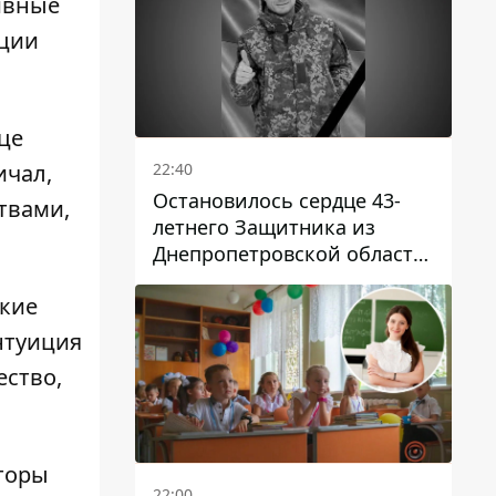
ивные
иции
це
22:40
ичал,
Остановилось сердце 43-
твами,
летнего Защитника из
Днепропетровской области
Евгения Зинченко
ские
нтуиция
ество,
торы
22:00