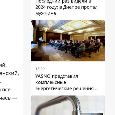
Последний раз видели в
2024 году: в Днепре пропал
мужчина
ий,
16:09
янский,
YASNO представил
.
комплексные
энергетические решения
а все
для бизнеса в Днепре
учаев —