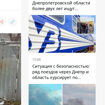
Днепропетровской области
более двух лет ищут
пропавшую женщину
15:06
Ситуация с безопасностью:
ряд поездов через Днепр и
область курсирует по
измененному маршруту, а
часть пути заменили
автобусами и электричками