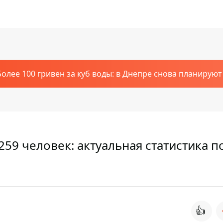
Более 100 гривен за куб воды: в Днепре снова планирую
259 человек: актуальная статистика п
👍