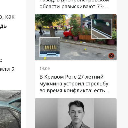
области разыскивают 73-
летнего мужчину
, как
адь
о
ели 2
14:09
В Кривом Роге 27-летний
мужчина устроил стрельбу
во время конфликта: есть
раненый