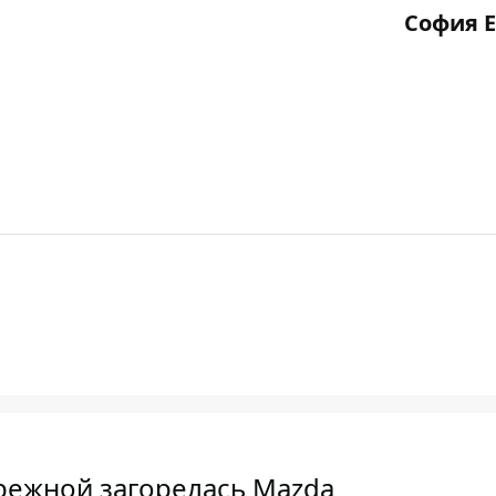
София 
режной загорелась Mazda