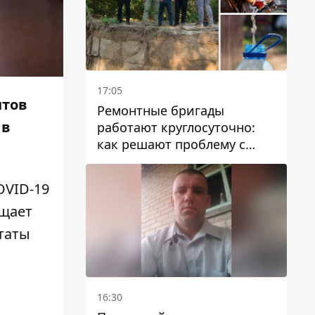
17:05
нтов
Ремонтные бригады
 в
работают круглосуточно:
как решают проблему с
водой в Марганецкой
громаде
OVID-19
бщает
таты
16:30