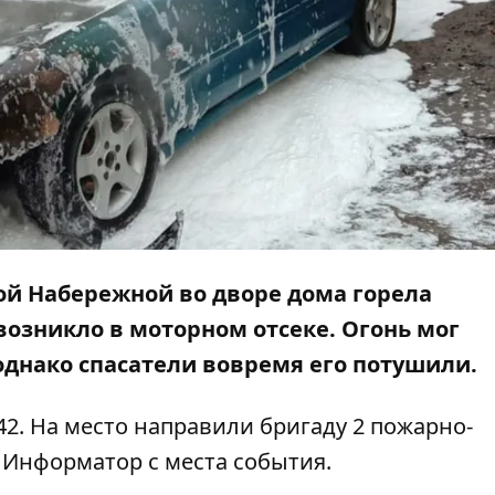
кой Набережной во дворе дома горела
возникло в моторном отсеке. Огонь мог
однако спасатели вовремя его потушили.
42. На место направили бригаду 2 пожарно-
т
Информатор
с места события.