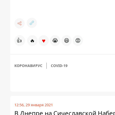
♥
👍
🔥
😭
😆
😡
КОРОНАВИРУС
COVID-19
12:56, 29 января 2021
В Днепре на Сичеславской Набе