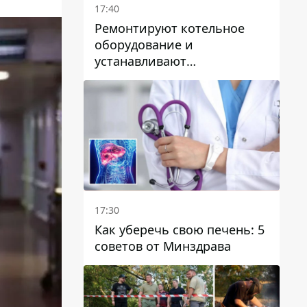
17:40
Ремонтируют котельное
оборудование и
устанавливают
генераторные установки:
как в Днепре готовятся к
отопительному сезону
17:30
Как уберечь свою печень: 5
советов от Минздрава