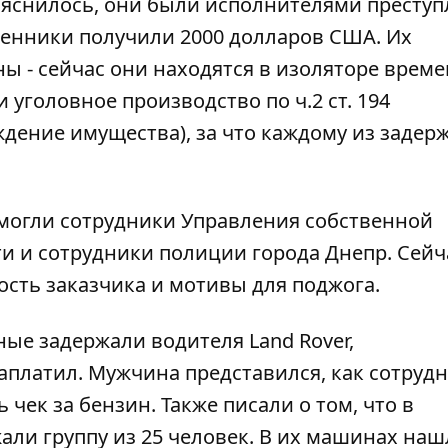
ыяснилось, они были исполнителями преступ
енники получили 2000 долларов США. Их
ны - сейчас они находятся в изоляторе врем
и уголовное производство
по ч.2 ст. 194
ение имущества), за что каждому из задер
могли сотрудники Управления собственной
ти и сотрудники полиции города Днепр. Сейч
сть заказчика и мотивы для поджога.
ные задержали водителя Land Rover,
заплатил
. Мужчина
представился, как сотруд
 чек за бензин. Также писали о том, что
в
ли группу из 25 человек
. В их машинах
наш