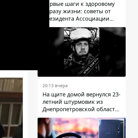
Первые шаги к здоровому
образу жизни: советы от
президента Ассоциации
диетологов Украины
20:13 вчера
На щите домой вернулся 23-
летний штурмовик из
Днепропетровской области
Богдан Бескровный