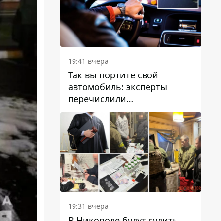
19:41 вчера
Так вы портите свой
автомобиль: эксперты
перечислили
распространенные
привычки водителей,
которые на самом деле
вредят машине
19:31 вчера
В Никополе будут судить