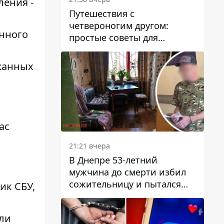
ления -
Путешествия с
четвероногим другом:
енного
простые советы для
поездок с животными
жанных
ас
21:21 вчера
В Днепре 53-летний
мужчина до смерти избил
сожительницу и пытался
ник СБУ
,
скрыть преступление:
детали
ли