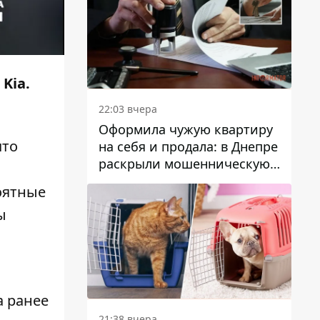
Kia.
22:03 вчера
Оформила чужую квартиру
что
на себя и продала: в Днепре
раскрыли мошенническую
схему с недвижимостью
оятные
ы
а ранее
21:38 вчера