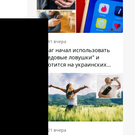
20:41 вчера
Враг начал использовать
"медовые ловушки" и
охотится на украинских
военнослужащих
20:21 вчера