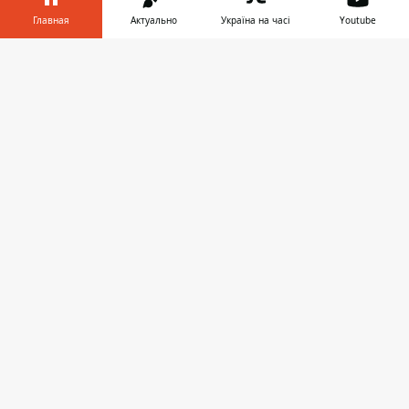
Главная
Актуально
Україна на часі
Youtube
Информатор в
Скачать
телефоне
👉
ПРЕДЛОЖИТЬ НОВОСТЬ
Днепр
Область
Украина
Реклама
Пресс-релизы