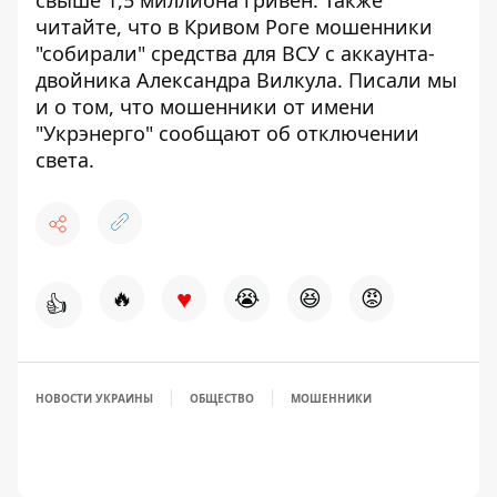
свыше 1,5 миллиона гривен
. Также
читайте, что
в Кривом
Роге
мошенники
"
собирали
"
средства
для ВСУ с
аккаунта-
двойника
Александра
Вилкула
. Писали мы
и о том, что
мошенники от имени
"Укрэнерго" сообщают об отключении
света
.
♥
🔥
😭
😆
😡
👍
НОВОСТИ УКРАИНЫ
ОБЩЕСТВО
МОШЕННИКИ