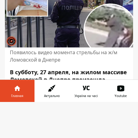
Появилось видео момента стрельбы на ж/м
Ломовской в Днепре
В субботу, 27 апреля,
на жилом массиве
Ломовской в Днепре произошла
стрельба
. У кафе Mirvari встретились
«для решения вопросов» две компании
Главная
Актуально
Україна на часі
Youtube
несовершеннолетних. Как результат
Информатор в
«сходки» –
14-летняя девушка стреляла
Скачать
телефоне
👉
в 17-летнюю
. Полиция
расследует дело
как хулиганство
, совершенное с
применением огнестрельного или