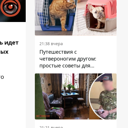
ь идет
21:38 вчера
вых
Путешествия с
четвероногим другом:
простые советы для
поездок с животными
го
21:21 вчера