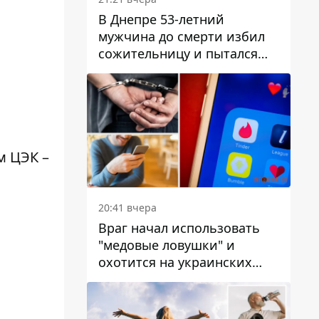
В Днепре 53-летний
мужчина до смерти избил
сожительницу и пытался
скрыть преступление:
детали
м ЦЭК –
20:41 вчера
Враг начал использовать
"медовые ловушки" и
охотится на украинских
военнослужащих