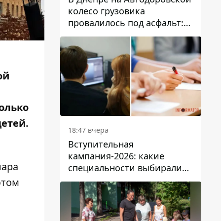
колесо грузовика
провалилось под асфальт:
движение заблокировано
ой
только
етей.
18:47 вчера
Вступительная
кампания-2026: какие
нара
специальности выбирали
абитуриенты в Украине
этом