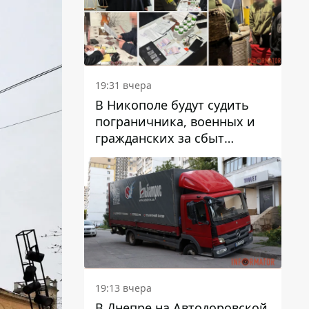
вредят машине
19:31 вчера
В Никополе будут судить
пограничника, военных и
гражданских за сбыт
психотропов
19:13 вчера
В Днепре на Автодоровской