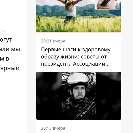
т.
могут
20:21 вчера
вали мы
Первые шаги к здоровому
образу жизни: советы от
м в
президента Ассоциации
лярные
диетологов Украины
20:13 вчера