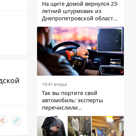
На щите домой вернулся 23-
летний штурмовик из
Днепропетровской области
Богдан Бескровный
дской
19:41 вчера
Так вы портите свой
автомобиль: эксперты
перечислили
распространенные
привычки водителей,
которые на самом деле