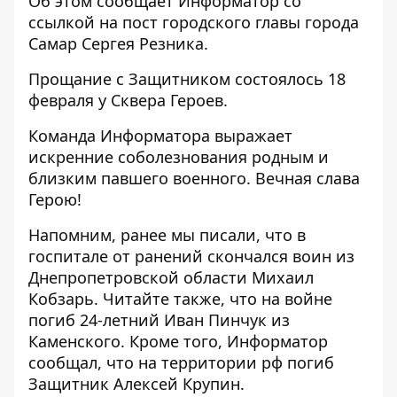
Об этом сообщает Информатор со
ссылкой на
пост городского главы города
Самар Сергея Резника
.
Прощание с Защитником состоялось 18
февраля у Сквера Героев.
Команда Информатора выражает
искренние соболезнования родным и
близким павшего военного. Вечная слава
Герою!
Напомним, ранее мы писали, что
в
госпитале от ранений скончался воин из
Днепропетровской области Михаил
Кобзарь
. Читайте также, что
на войне
погиб 24-летний Иван Пинчук из
Каменского
. Кроме того, Информатор
сообщал, что
на территории рф погиб
Защитник Алексей Крупин
.