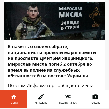
В память о своем собрате,
националисты провели марш памяти
на проспекте Дмитрия Яворницкого.
Мирослав Мисла погиб 2 октября во
время выполнения служебных
обязанностей на востоке Украины.
Об этом
Информатор
сообщает с места
события.
Организатором марша являлся
Главная
Актуально
Україна на часі
Youtube
руководитель городской организации ВО