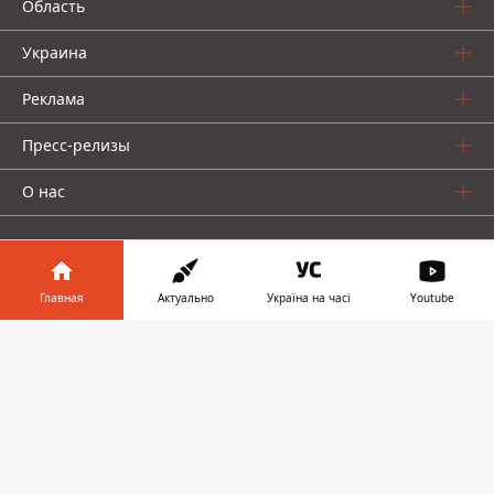
Область
Украина
Реклама
Пресс-релизы
О нас
Главная
Актуально
Україна на часі
Youtube
Информатор в
Информатор проекты
Скачать
телефоне
👉
Информатор
Информатор
Информатор
Украина
Киев
Авто
© 2016-2026 Informator