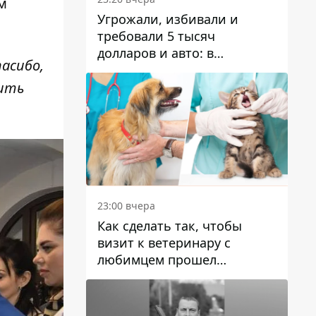
м
Угрожали, избивали и
требовали 5 тысяч
долларов и авто: в
асибо,
Павлограде задержали двух
мужчин
жить
23:00 вчера
Как сделать так, чтобы
визит к ветеринару с
любимцем прошел
спокойно: простые советы