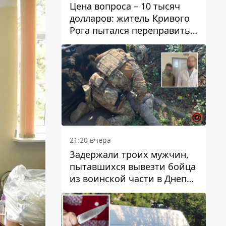
Цена вопроса – 10 тысяч
долларов: житель Кривого
Рога пытался переправить
мужчину в Словакию
21:20 вчера
Задержали троих мужчин,
пытавшихся вывезти бойца
из воинской части в Днепр
за 7 тысяч долларов: среди
них был врач