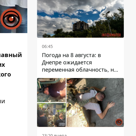
06:45
Главный
Погода на 8 августа: в
Днепре ожидается
их
переменная облачность, но
кого
может пойти дождь
ли
23:20 вчера