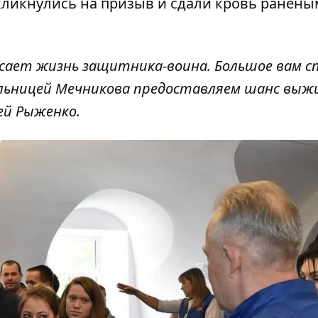
кликнулись на призыв и сдали кровь ранены
асает жизнь защитника-воина. Большое вам сп
больницей Мечникова предоставляем шанс вы
ей Рыженко.