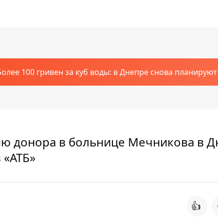
Более 100 гривен за куб воды: в Днепре снова планирую
Дню донора в больнице Мечникова в 
 «АТБ»
👍