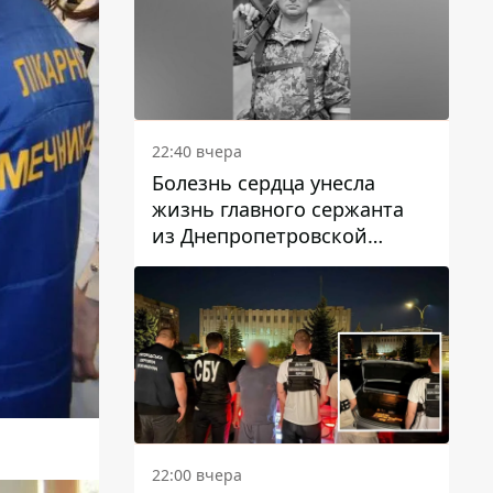
22:40 вчера
Болезнь сердца унесла
жизнь главного сержанта
из Днепропетровской
области Юрия Свистуна
22:00 вчера