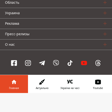
Область
Украина
Реклама
Пресс-релизы
О нас
Информатор проекты
Главная
Актуально
Україна на часі
Youtube
Информатор
Информатор
Информатор
Украина
Киев
Авто
Информатор в
Скачать
телефоне
👉
© 2016-2026 Informator