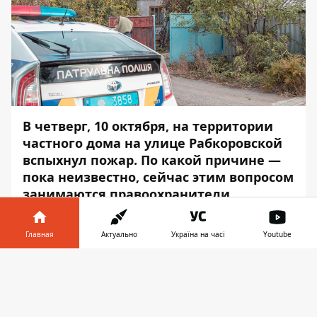
В четверг, 10 октября, на территории
частного дома на улице Рабкоровской
вспыхнул пожар. По какой причине —
пока неизвестно, сейчас этим вопросом
занимаются правоохранители.
Предварительно, возгорание возникло в
Главная
Актуально
Україна на часі
Youtube
небольшой одноэтажной пристройке на
территории частного дома. Там находится
Информатор в
Скачать
баня, - сообщает
Информатор
. На борьбу
телефоне
👉
с огнем у спасателей ушло около часа. За
это время пламя уничтожило внутреннюю