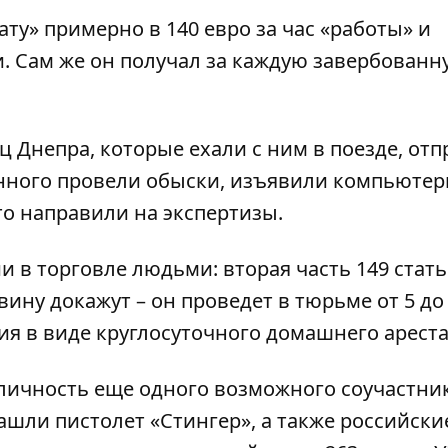
у» примерно в 140 евро за час «работы» и
 Сам же он получал за каждую завербованн
 Днепра, которые ехали с ним в поезде, от
анного провели обыски, изъявили компьюте
это направили на экспертизы.
 в торговле людьми: вторая часть 149 стат
ину докажут – он проведет в тюрьме от 5 до 
я в виде круглосуточного домашнего ареста
 личность еще одного возможного соучастни
ашли пистолет «Стингер», а также российски