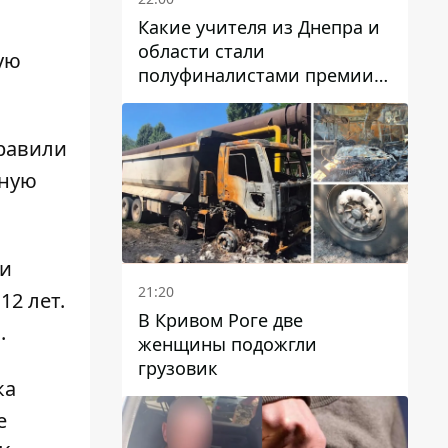
Какие учителя из Днепра и
области стали
ую
полуфиналистами премии
Global Teacher Prize Ukraine
2026
правили
рную
ьи
21:20
12 лет.
В Кривом Роге две
.
женщины подожгли
грузовик
ка
е