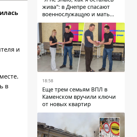
жива": в Днепре спасают
чилась
военнослужащую и мать
четверых детей, которую
ранил КАБ
ителя и
месте.
18:58
ь в
Еще трем семьям ВПЛ в
Каменском вручили ключи
от новых квартир