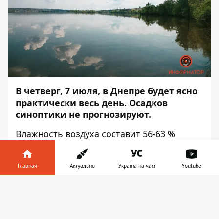
В четверг, 7 июля, в Днепре будет ясно
практически весь день. Осадков
синоптики не прогнозируют.
Влажность воздуха составит 56-63 %
ночью, 22-36 % на протяжении дня и 22-34
% — вечером. Об этом
Главная
Актуально
Україна на часі
Youtube
сообщает
Информатор
со ссылкой
на
sinoptik.ua
.
Информатор в
Скачать
телефоне
👉
В 6:00 столбики термометров покажут 23°
тепла. К обеду потеплеет, в 12:00