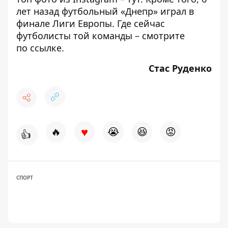
лет назад футбольный «Днепр» играл в
финале Лиги Европы. Где сейчас
футболисты той команды – смотрите
по
ссылке
.
Стас Руденко
♥
🔥
😭
😆
😡
👍
СПОРТ