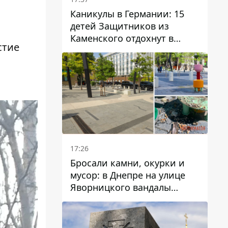
Каникулы в Германии: 15
детей Защитников из
Каменского отдохнут в
стие
Вуппертале
17:26
Бросали камни, окурки и
мусор: в Днепре на улице
Яворницкого вандалы
повредили питьевые
фонтаны