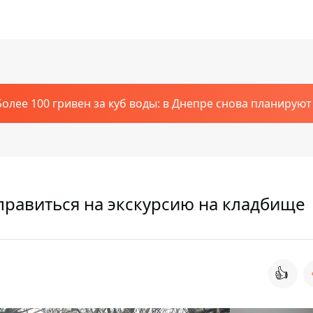
Более 100 гривен за куб воды: в Днепре снова планирую
равиться на экскурсию на кладбище
👍