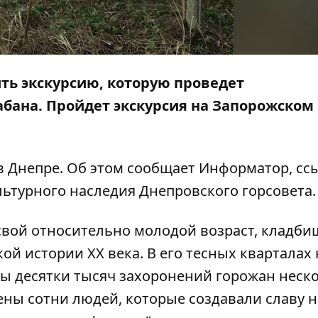
ь экскурсию, которую проведет
бана. Пройдет экскурсия на Запорожском
в Днепре. Об этом сообщает
Информатор
, сс
ьтурного наследия Днепровского горсовета.
а свой относительно молодой возраст, кладби
й истории ХХ века. В его тесных кварталах 
ы десятки тысяч захоронений горожан неск
ены сотни людей, которые создавали славу 