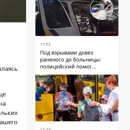
17:53
Под взрывами довез
раненого до больницы:
полицейский помог
ылаясь
пострадавшему после атаки
на Каменский район
ще
на
ольких
нашего
17:37