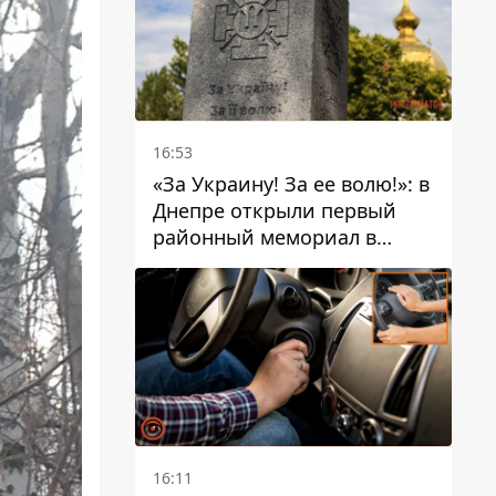
16:53
«За Украину! За ее волю!»: в
Днепре открыли первый
районный мемориал в
честь погибших
Защитников
16:11