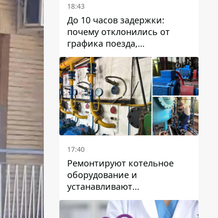
18:43
До 10 часов задержки:
почему отклонились от
графика поезда,
курсирующие через Днепр
и область
17:40
Ремонтируют котельное
оборудование и
устанавливают
генераторные установки:
как в Днепре готовятся к