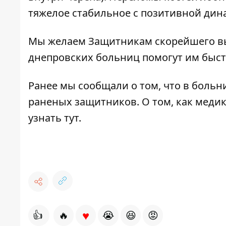
тяжелое стабильное с позитивной дина
Мы желаем Защитникам скорейшего вы
днепровских больниц помогут им быстр
Ранее мы сообщали о том, что в
больн
раненых защитников
. О том, как мед
узнать
тут
.
♥
👍
🔥
😭
😆
😡