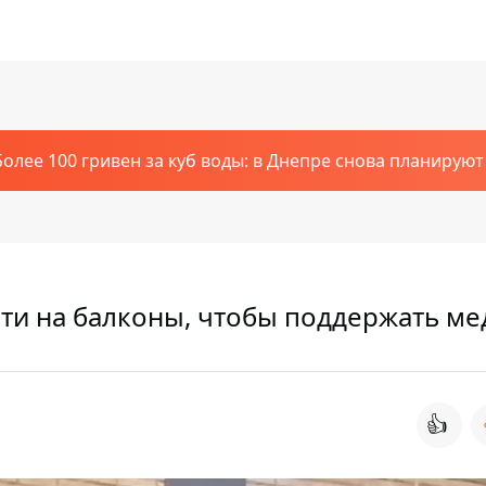
Более 100 гривен за куб воды: в Днепре снова планирую
ти на балконы, чтобы поддержать ме
👍