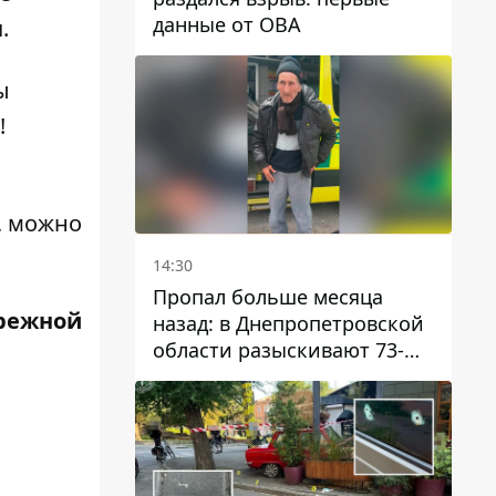
данные от ОВА
.
ы
!
, можно
14:30
Пропал больше месяца
режной
назад: в Днепропетровской
области разыскивают 73-
летнего мужчину