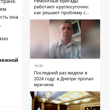
Ремонтные бригады
тране.
работают круглосуточно:
жем
как решают проблему с
сть она
водой в Марганецкой
громаде
.
жно
режной
16:30
Последний раз видели в
2024 году: в Днепре пропал
мужчина