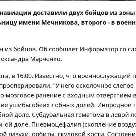
анавиации доставили двух бойцов из зоны
ницу имени Мечникова, второго - в воен
ин из бойцов. Об сообщает
Информатор
со сл
ександра Марченко.
та, в 16:00. Известно, что военнослужащий 
прооперировали. "У него осколочное слепое
о-мозговое ранение с входным отверстием 
кие ушибы обеих лобных долей. Инородное 
бной доле. Субдуральная гематома в левой 
бной доле. Пневмоцефалия (скопление возду
ой пазухи, орбиты, скуловой кости. Состояни