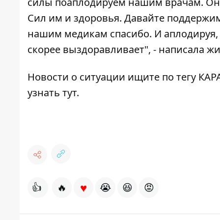
силы поаплодируем нашим врачам. Они
Сил им и здоровья. Давайте поддержи
нашим медикам спасибо.
И аплодируя,
скорее выздоравливает", - написала ж
Новости о ситуации ищите по тегу
КАР
узнать
тут
.
♥
👍
🔥
😭
😆
😡