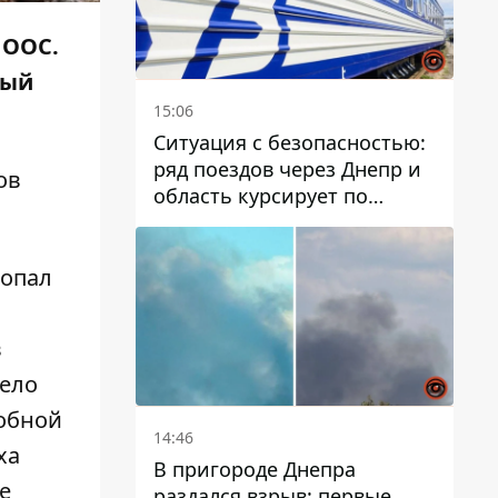
 ООС.
ный
15:06
Ситуация с безопасностью:
ряд поездов через Днепр и
ов
область курсирует по
измененному маршруту, а
часть пути заменили
автобусами и электричками
попал
в
тело
лобной
14:46
ха
В пригороде Днепра
е
раздался взрыв: первые