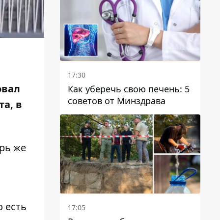
отопительному сезону
17:30
овал
Как уберечь свою печень: 5
советов от Минздрава
та, в
рь же
о есть
17:05