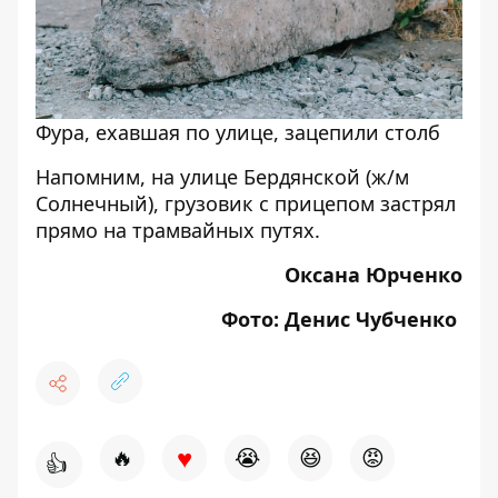
Фура, ехавшая по улице, зацепили столб
Напомним, на улице Бердянской (ж/м
Солнечный), грузовик с прицепом
застрял
прямо на трамвайных путях
.
Оксана Юрченко
Фото: Денис Чубченко
♥
🔥
😭
😆
😡
👍