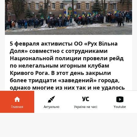
5 февраля
активисты ОО «Рух Вільна
Доля» совместно с сотрудниками
Национальной полиции провели рейд
по нелегальным игорным клубам
Кривого Рога. В этот день закрыли
более тридцати «заведений» города,
однако многие из них так и не удалось
проверить. По этому поводу 7 февраля
под зданием прокуратуры
Главная
Актуально
Україна на часі
Youtube
Днепропетровской области собрался
митинг.
Информатор в
Скачать
телефоне
👉
На проспекте Дмитрия Яворницкого возле
прокуратуры насчитывалось более сотни