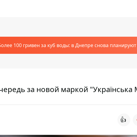
Более 100 гривен за куб воды: в Днепре снова планирую
ередь за новой маркой "Українська 
👍