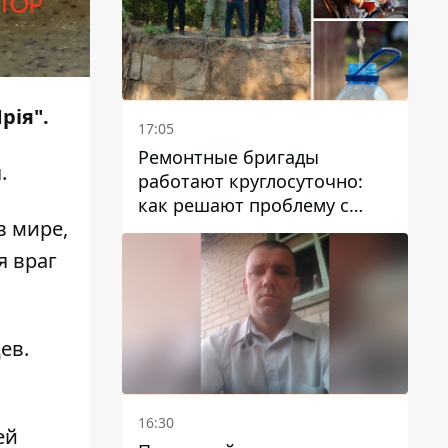
рія".
17:05
Ремонтные бригады
.
работают круглосуточно:
как решают проблему с
в мире,
водой в Марганецкой
громаде
я враг
ев.
16:30
ей