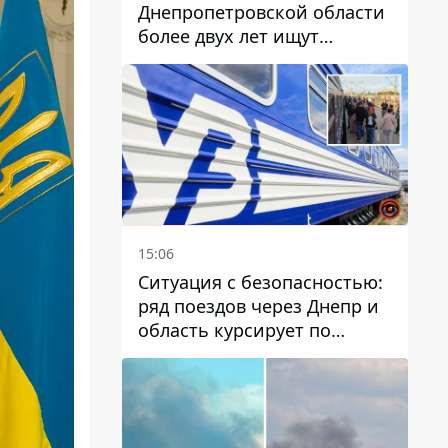
Днепропетровской области
более двух лет ищут
пропавшую женщину
15:06
Ситуация с безопасностью:
ряд поездов через Днепр и
область курсирует по
измененному маршруту, а
часть пути заменили
автобусами и электричками