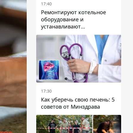
17:40
Ремонтируют котельное
оборудование и
устанавливают
генераторные установки:
как в Днепре готовятся к
отопительному сезону
17:30
Как уберечь свою печень: 5
советов от Минздрава