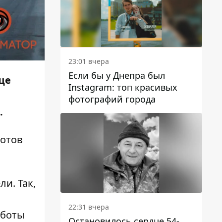
23:01 вчера
Если бы у Днепра был
ще
Instagram: топ красивых
фотографий города
.
готов
и. Так,
22:31 вчера
аботы
Остановилось сердце 54-