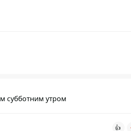
ым субботним утром
👍