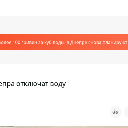
Более 100 гривен за куб воды: в Днепре снова планирую
епра отключат воду
👍