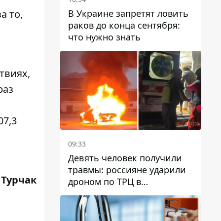
В Украине запретят ловить
а то,
раков до конца сентября:
что нужно знать
твиях,
раз
07,3
09:33
Девять человек получили
травмы: россияне ударили
 Турчак
дроном по ТРЦ в
Павлограде, будет ли
работать заведение в
дальнейшем