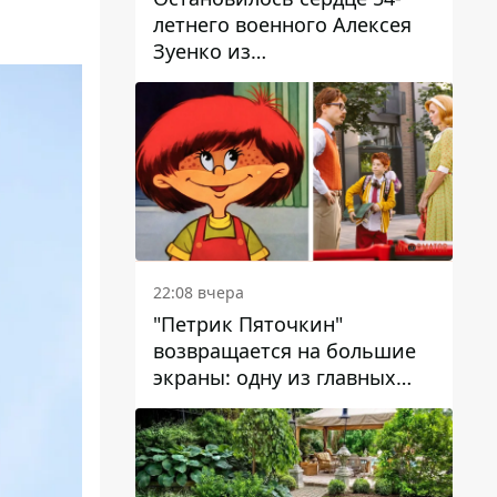
летнего военного Алексея
Зуенко из
Днепропетровской области
22:08 вчера
"Петрик Пяточкин"
возвращается на большие
экраны: одну из главных
ролей сыграет 9-летний
днепрянин Александр
Войтеховский