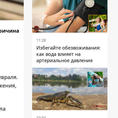
Причина
11:28
Избегайте обезвоживания:
как вода влияет на
артериальное давление
евраля.
жения,
ла
10:34