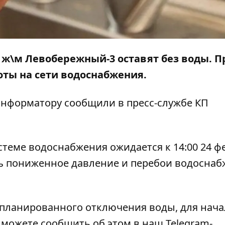
й ж\м Левобережный-3 оставят без воды. 
оты на сети водоснабжения.
нформатору
сообщили в пресс-службе КП
теме водоснабжения ожидается к 14:00 24 ф
ь пониженное давление и перебои водоснаб
апланированного отключения воды, для нача
е можете сообщить об этом в наш
Telegram-