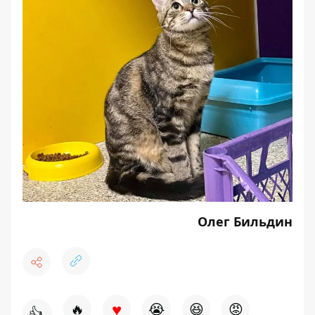
Олег Бильдин
♥
🔥
😭
😆
😡
👍