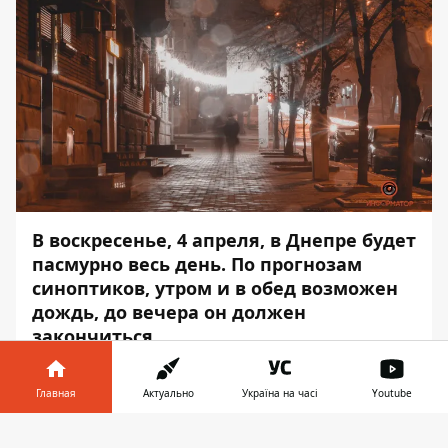
В воскресенье, 4 апреля, в Днепре будет
пасмурно весь день. По прогнозам
синоптиков, утром и в обед возможен
дождь, до вечера он должен
закончиться.
Влажность воздуха — 78-84 % ночью, 78-
Главная
Актуально
Україна на часі
Youtube
82 % на протяжении дня и 71-89 % —
вечером. Об этом
Информатор в
Скачать
сообщает
Информатор
со ссылкой на