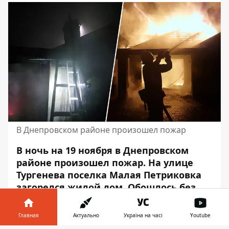
В Днепровском районе произошел пожар
В ночь на 19 ноября в Днепровском
районе произошел пожар. На улице
Тургенева поселка Малая Петриковка
загорелся жилой дом. Обошлось без
жертв.
Главная
Актуально
Україна на часі
Youtube
Об этом сообщает Информатор со