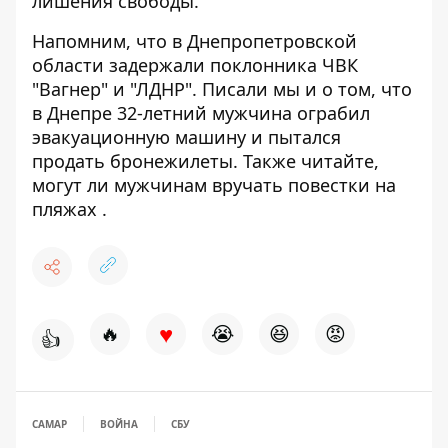
лишения свободы.
Напомним, что в Днепропетровской
области
задержали поклонника ЧВК
"Вагнер" и "ЛДНР"
. Писали мы и о том, что
в Днепре 32-летний
мужчина ограбил
эвакуационную машину
и пытался
продать бронежилеты. Также читайте,
могут ли мужчинам
вручать повестки на
пляжах
.
♥
🔥
😭
😆
😡
👍
САМАР
ВОЙНА
СБУ