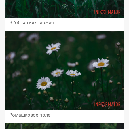
В "объятиях" дождя
Ромашковое поле