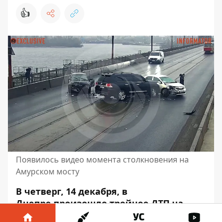
👍
Появилось видео момента столкновения на
Амурском мосту
В четверг, 14 декабря,
в
Днепре
произошло тройное ДТП на
Амурском мосту. Там
столкнулись Audi