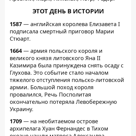
ЭТОТ ДЕНЬ В ИСТОРИИ
1587
— английская королева Елизавета I
подписала смертный приговор Марии
Стюарт.
1664
— армия польского короля и
великого князя литовского Яна II
Казимира была принуждена снять осаду с
Глухова. Это событие стало началом
тяжелого отступления польско-литовской
армии. Большой поход короля
провалился, Речь Посполитая
окончательно потеряла Левобережную
Украину.
1709
— на необитаемом острове
архипелага Хуан Фернандес в Тихом
океане нашли матроса Александра