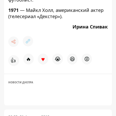
1971
— Майкл Холл, американский актер
(телесериал «Декстер»).
Ирина Спивак
♥
🔥
😭
😆
😡
👍
НОВОСТИ ДНЕПРА