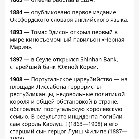
1884
— опубликовано первое издание
Оксфордского словаря английского языка.
1893
— Томас Эдисон открыл первый в
мире киносъемочный павильон «Черная
Мария».
1897
— в Сеуле открылся Shinhan Bank,
старейший банк Южной Кореи.
1908
— Португальское цареубийство — на
площади Лиссабонa террористы-
республиканцы, недовольные политикой
короля и общей обстановкой в стране,
обстреляли португальскую королевскую
семью. В результате инцидента погибли
сам король Карлуш I (1863—1908) и его
старший сын герцог Луиш Филипе (1887—
1908).