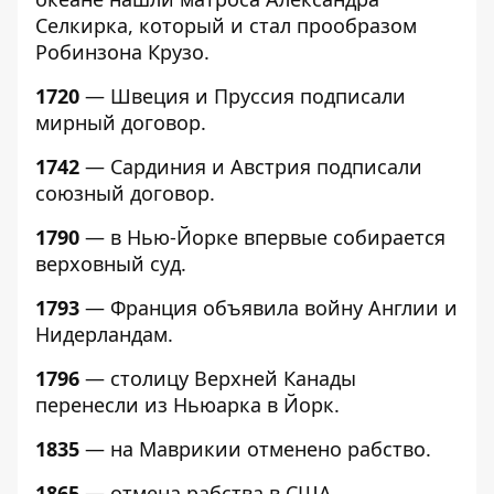
Селкирка, который и стал прообразом
Робинзона Крузо.
1720
— Швеция и Пруссия подписали
мирный договор.
1742
— Сардиния и Австрия подписали
союзный договор.
1790
— в Нью-Йорке впервые собирается
верховный суд.
1793
— Франция объявила войну Англии и
Нидерландам.
1796
— столицу Верхней Канады
перенесли из Ньюарка в Йорк.
1835
— на Маврикии отменено рабство.
1865
— отмена рабства в США.