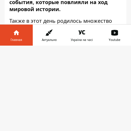
события, которые повлияли на ход
мировой истории.
Также в этот день родилось множество
известных людей.
Информатор
расскажет
интересные факты о сегодняшней дате.
Главная
Актуально
Україна на часі
Youtube
В ДНЕПРЕ ГОД НАЗАД
Информатор в
Скачать
телефоне
👉
В Днепре на Короленко появился
необычный арт-объект, на котором
можно «рисовать пикселями».
Стена
состоит из 1200 вращающихся призм.
Каждая из них состоит из трех граней
контрастных цветов. Благодаря этому, на
pixelwall можно написать и нарисовать
всё, что душе угодно.
В Днепре спасают 3-летнего мальчика,
который выпал из окна.
Ребенок выпал из