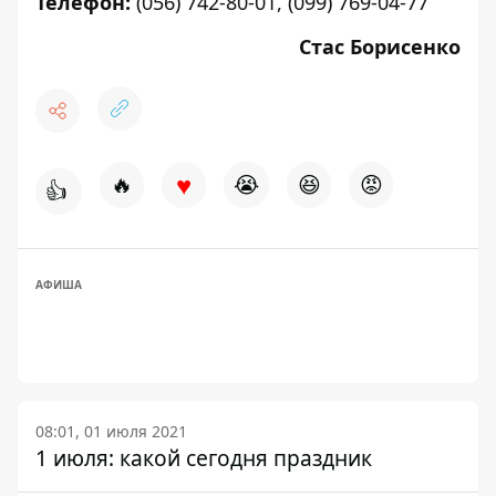
Телефон:
(056) 742-80-01, (099) 769-04-77
Стас Борисенко
♥
🔥
😭
😆
😡
👍
АФИША
08:01, 01 июля 2021
1 июля: какой сегодня праздник