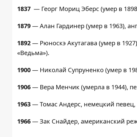
1837
— Георг Мориц Эберс (умер в 1898
1879
— Алан Гардинер (умер в 1963), ан
1892
— Рюноскэ Акутагава (умер в 1927
«Ведьма»).
1900
— Николай Супруненко (умер в 198
1906
— Вера Менчик (умерла в 1944), 
1963
— Томас Андерс, немецкий певец, 
1966
— Зак Снайдер, американский реж