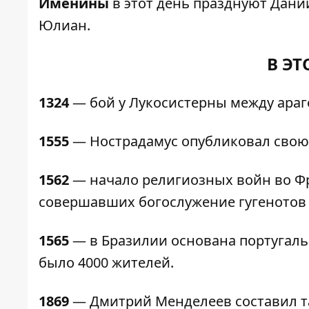
Именины
в этот день празднуют Дани
Юлиан.
В ЭТ
1324
— бой у Лукосистерны между ара
1555
— Нострадамус опубликовал свою 
1562
— начало религиозных войн во Фр
совершавших богослужение гугенотов 
1565
— в Бразилии основана португальс
было 4000 жителей.
1869
— Дмитрий Менделеев составил т