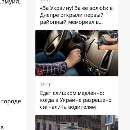
Самуил,
«За Украину! За ее волю!»: в
Днепре открыли первый
районный мемориал в
честь погибших
Защитников
16:11
Едет слишком медленно:
когда в Украине разрешено
 городе
сигналить водителям
их