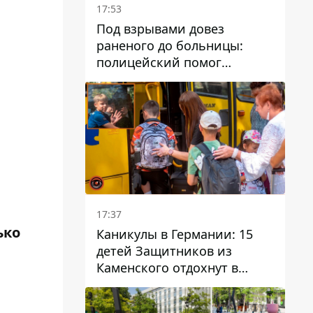
17:53
Под взрывами довез
раненого до больницы:
полицейский помог
пострадавшему после атаки
на Каменский район
17:37
ько
Каникулы в Германии: 15
детей Защитников из
Каменского отдохнут в
Вуппертале