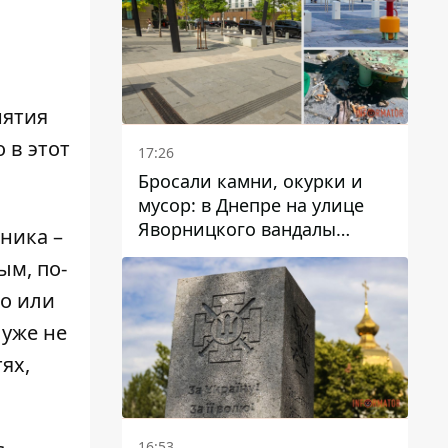
нятия
 в этот
17:26
Бросали камни, окурки и
мусор: в Днепре на улице
Яворницкого вандалы
дника –
повредили питьевые
ым, по-
фонтаны
о или
 уже не
ях,
16:53