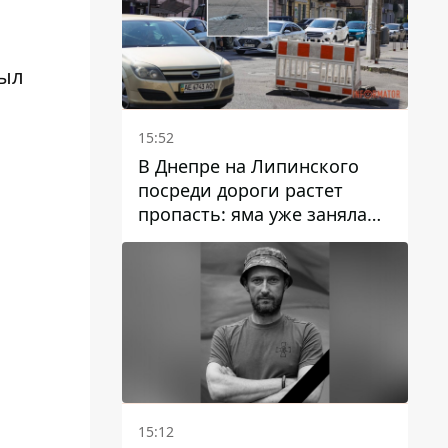
был
15:52
В Днепре на Липинского
посреди дороги растет
пропасть: яма уже заняла
полосу движения
15:12