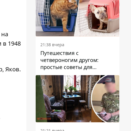
 на
 в 1948
21:38 вчера
Путешествия с
четвероногим другом:
простые советы для
, Яков.
поездок с животными
е
21:21 вчера