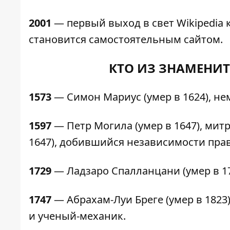
2001
— первый выход в свет Wikipedia к
становится самостоятельным сайтом.
КТО ИЗ ЗНАМЕНИТ
1573
— Симон Мариус (умер в 1624), не
1597
— Петр Могила (умер в 1647), мит
1647), добившийся независимости пра
1729
— Ладзаро Спалланцани (умер в 17
1747
— Абрахам-Луи Бреге (умер в 182
и ученый-механик.