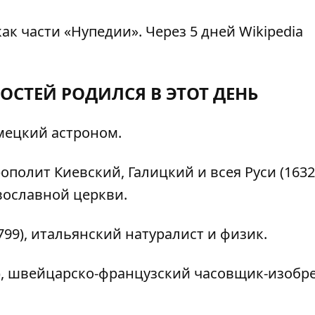
ак части «Нупедии». Через 5 дней Wikipedia
ОСТЕЙ РОДИЛСЯ В ЭТОТ ДЕНЬ
мецкий астроном.
рополит Киевский, Галицкий и всея Руси (163
вославной церкви.
99), итальянский натуралист и физик.
3), швейцарско-французский часовщик-изобр