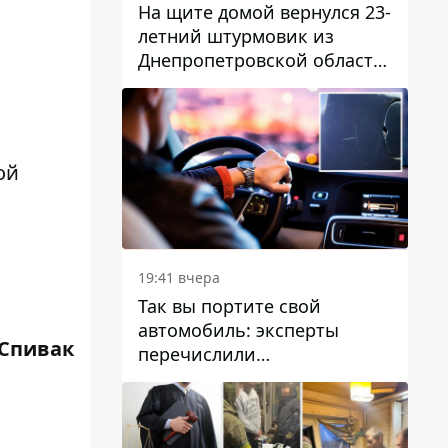
На щите домой вернулся 23-
летний штурмовик из
Днепропетровской области
Богдан Бескровный
ой
19:41 вчера
Так вы портите свой
автомобиль: эксперты
Спивак
перечислили
распространенные
привычки водителей,
которые на самом деле