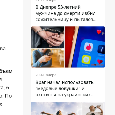
В Днепре 53-летний
мужчина до смерти избил
сожительницу и пытался
скрыть преступление:
детали
ова
Объем
20:41 вчера
я
Враг начал использовать
а, 6
"медовые ловушки" и
охотится на украинских
о. По
военнослужащих
х