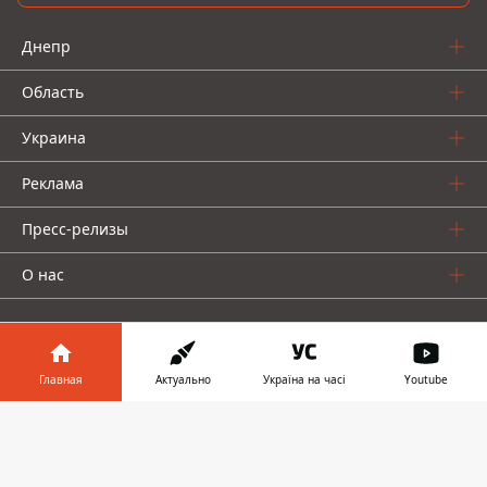
Днепр
Область
Украина
Реклама
Пресс-релизы
О нас
Главная
Актуально
Україна на часі
Youtube
Информатор в
Информатор проекты
Скачать
телефоне
👉
Информатор
Информатор
Информатор