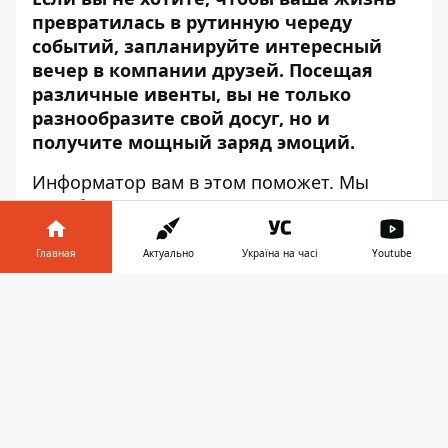
превратилась в рутинную череду
событий, запланируйте интересный
вечер в компании друзей. Посещая
различные ивенты, вы не только
разнообразите свой досуг, но и
получите мощный заряд эмоций.
Информатор
вам в этом поможет. Мы
подобрали для вас самые интересные
мероприятия на сегодня.
Главная
Актуально
Україна на часі
Youtube
НЕРВЫ. КВАРТИРНИК
Информатор в
Скачать
Группа НЕРВЫ выступит с акустическим
телефоне
👉
квартирником. Концерт состоится в
преддверии большого осеннего тура
группы по Украине. Акустика — это всегда
особая атмосфера и магия.