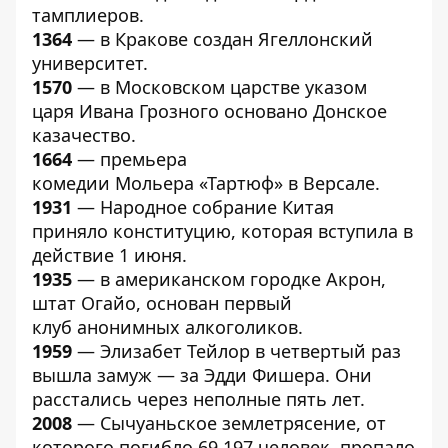
тамплиеров.
1364
— в Кракове создан Ягеллонский
университет.
1570
— в Московском царстве указом
царя Ивана Грозного основано Донское
казачество.
1664
— премьера
комедии Мольера «Тартюф» в Версале.
1931
— Народное собрание Китая
приняло конституцию, которая вступила в
действие 1 июня.
1935
— в американском городке Акрон,
штат Огайо, основан первый
клуб анонимных алкоголиков.
1959
— Элизабет Тейлор в четвертый раз
вышла замуж — за Эдди Фишера. Они
расстались через неполные пять лет.
2008
— Сычуаньское землетрясение, от
которого погибло 69 197 человек, пропало