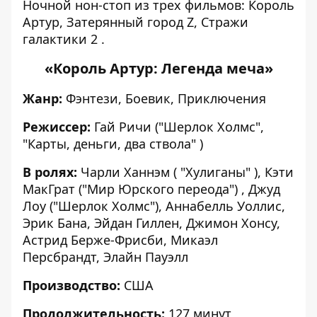
Ночной нон-стоп из трех фильмов: Король
Артур, Затерянный город Z, Стражи
галактики 2 .
«Король Артур: Легенда меча»
Жанр:
Фэнтези, Боевик, Приключения
Режиссер:
Гай Ричи ("Шерлок Холмс",
"Карты, деньги, два ствола" )
В ролях:
Чарли Ханнэм ( "Хулиганы" ), Кэти
МакГрат ("Мир Юрского переода") , Джуд
Лоу ("Шерлок Холмс"), Аннабелль Уоллис,
Эрик Бана, Эйдан Гиллен, Джимон Хонсу,
Астрид Берже-Фрисби, Микаэл
Персбрандт, Элайн Пауэлл
Производство:
США
Продолжительность:
127 минут