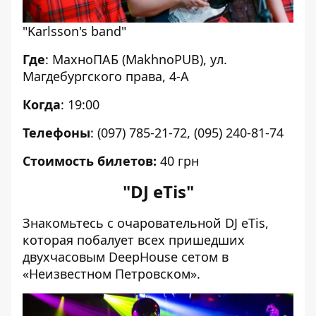
"Karlsson's band"
Где
: МахноПАБ (MakhnoPUB), ул.
Магдебургского права, 4-А
Когда
: 19:00
Телефоны
: (097) 785-21-72, (095) 240-81-74
Стоимость билетов:
40 грн
"DJ eTis"
Знакомьтесь с очаровательной DJ eTis,
которая побалует всех пришедших
двухчасовым DeepHouse сетом в
«Неизвестном Петровском».