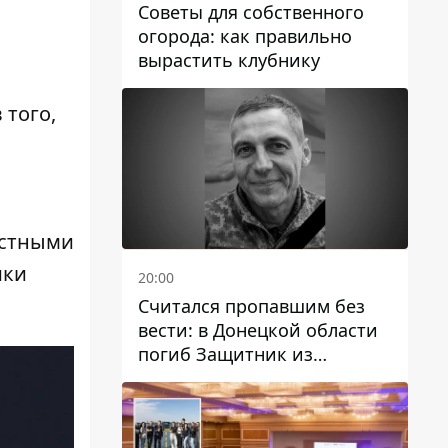
Советы для собственного
огорода: как правильно
вырастить клубнику
 того,
астными
ики
20:00
Считался пропавшим без
вести: в Донецкой области
погиб Защитник из
Каменского Антон
Красовский