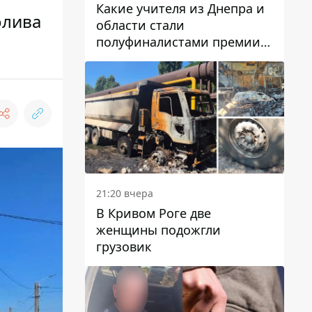
Какие учителя из Днепра и
олива
области стали
полуфиналистами премии
Global Teacher Prize Ukraine
2026
21:20 вчера
В Кривом Роге две
женщины подожгли
грузовик