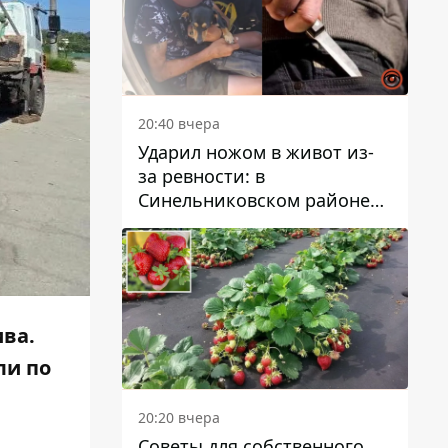
20:40 вчера
Ударил ножом в живот из-
за ревности: в
Синельниковском районе
задержали 49-летнего
мужчину за убийство
ва.
ли по
20:20 вчера
Советы для собственного