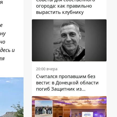
я
огорода: как правильно
вырастить клубнику
е
ену
но
десь и
ля
20:00 вчера
Считался пропавшим без
вести: в Донецкой области
погиб Защитник из
Каменского Антон
Красовский