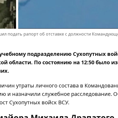
шил подать рапорт об отставке с должности Командующ
учебному подразделению Сухопутных войс
ой области. По состоянию на 12:50 было и
ших.
причин утраты личного состава в Командова
ию и назначили служебное расследование. О
ост Сухопутных войск ВСУ
.
-майора Михаила Драпатого