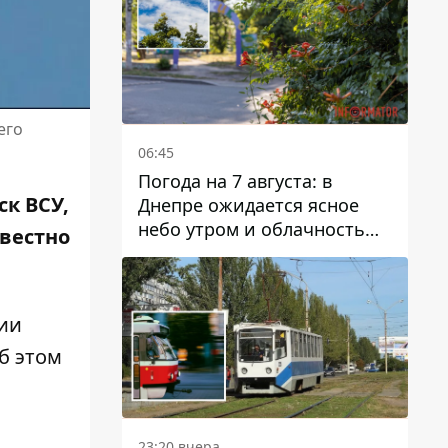
его
06:45
Погода на 7 августа: в
к ВСУ,
Днепре ожидается ясное
небо утром и облачность
звестно
после обеда
нии
б этом
23:20 вчера