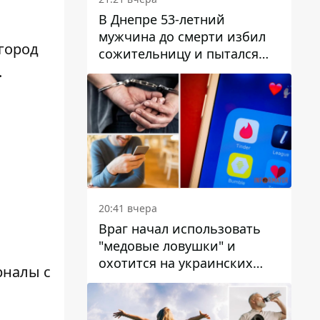
В Днепре 53-летний
мужчина до смерти избил
город
сожительницу и пытался
скрыть преступление:
.
детали
20:41 вчера
Враг начал использовать
"медовые ловушки" и
охотится на украинских
рналы с
военнослужащих