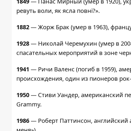
1849
— Панас Мирный (умер в 1920), ук
ревуть воли, як ясла повні?».
1882
— Жорж Брак (умер в 1963), франц
1928
— Николай Черемухин (умер в 200
спасательных мероприятий в зоне чер
1941
— Ричи Валенс (погиб в 1959), ам
происхождения, один из пионеров рок-
1950
— Стиви Уандер, американский пе
Grammy.
1986
— Роберт Паттинсон, английский 
меня»).