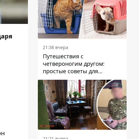
даря
21:38 вчера
Путешествия с
четвероногим другом:
простые советы для
поездок с животными
он
21:21 вчера