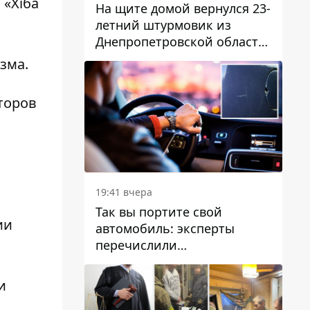
 «Хіба
На щите домой вернулся 23-
летний штурмовик из
Днепропетровской области
Богдан Бескровный
зма.
торов
19:41 вчера
Так вы портите свой
ии
автомобиль: эксперты
перечислили
распространенные
привычки водителей,
и
которые на самом деле