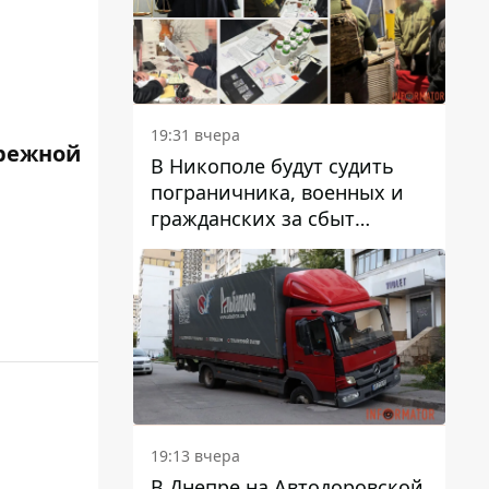
вредят машине
19:31 вчера
режной
В Никополе будут судить
пограничника, военных и
гражданских за сбыт
психотропов
19:13 вчера
В Днепре на Автодоровской