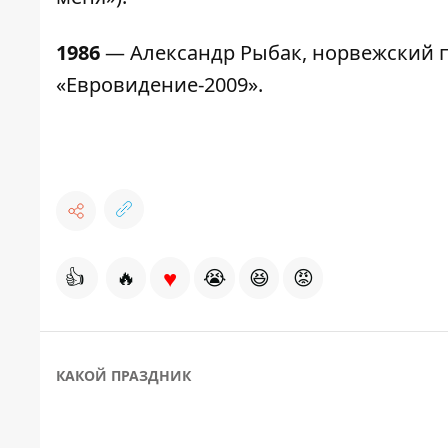
1986
— Александр Рыбак, норвежский п
«Евровидение-2009».
♥
👍
🔥
😭
😆
😡
КАКОЙ ПРАЗДНИК