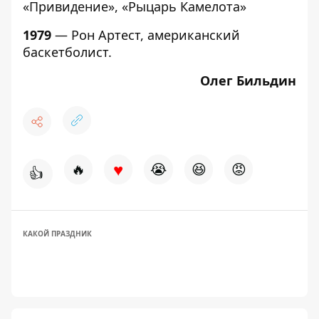
«Привидение», «Рыцарь Камелота»
1979
— Рон Артест, американский
баскетболист.
Олег Бильдин
♥
🔥
😭
😆
😡
👍
КАКОЙ ПРАЗДНИК