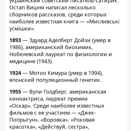
украинский советский писатель-сатирик.
Остап Вишня написал несколько
сборников рассказов, среди которых
наиболее известная книга — «Мисливські
усмішки».
1893
— Эдуард Аделберт Дойзи (умер в
1986), американский биохимик,
Нобелевский лауреат по физиологии и
медицине (1943).
1924
— Мотоо Кимура (умер в 1994),
японский популяционный генетик.
1955
— Вупи Голдберг, американская
киноактриса, лауреат премии
«Оскар». Среди наиболее известных
фильмов с ее участием — «Джек-
Попрыгун», «Воровка», «Роковая
красотка», «Действуй, сестра»,