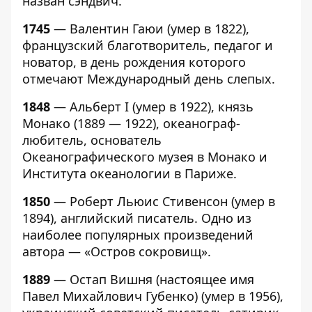
назван сэндвич.
1745
— Валентин Гаюи (умер в 1822),
французский благотворитель, педагог и
новатор, в день рождения которого
отмечают Международный день слепых.
1848
— Альберт I (умер в 1922), князь
Монако (1889 — 1922), океанограф-
любитель, основатель
Океанографического музея в Монако и
Института океанологии в Париже.
1850
— Роберт Льюис Стивенсон (умер в
1894), английский писатель. Одно из
наиболее популярных произведений
автора — «Остров сокровищ».
1889
— Остап Вишня (настоящее имя
Павел Михайлович Губенко) (умер в 1956),