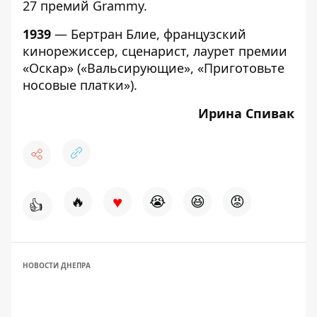
27 премий Grammy.
1939
— Бертран Блие, французский
кинорежиссер, сценарист, лаурет премии
«Оскар» («Вальсирующие», «Приготовьте
носовые платки»).
Ирина Спивак
♥
🔥
😭
😆
😡
👍
НОВОСТИ ДНЕПРА