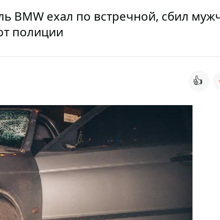
ль BMW ехал по встречной, сбил муж
 от полиции
👍