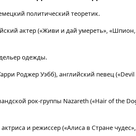
немецкий политический теоретик.
ийский актер («Живи и дай умереть», «Шпион,
дельер одежды.
рри Роджер Уэбб), английский певец («Devil
дской рок-группы Nazareth («Hair of the Do
актриса и режиссер («Алиса в Стране чудес»,