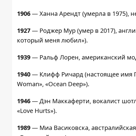
1906
— Ханна Арендт (умерла в 1975), 
1927
— Роджер Мур (умер в 2017), англ
который меня любил»).
1939
— Ральф Лорен, американский мо
1940
— Клифф Ричард (настоящее имя Га
Woman», «Ocean Deep»).
1946
— Дэн Маккаферти, вокалист шотлан
«Love Hurts»).
1989
— Миа Васиковска, австралийская 