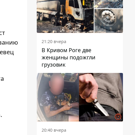
ст
ованию
21:20 вчера
В Кривом Роге две
певец
женщины подожгли
грузовик
та
.
20:40 вчера