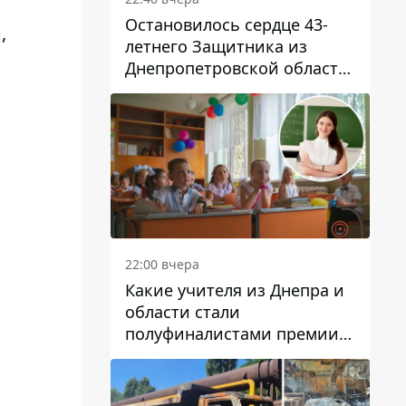
Остановилось сердце 43-
,
летнего Защитника из
Днепропетровской области
Евгения Зинченко
22:00 вчера
Какие учителя из Днепра и
области стали
полуфиналистами премии
Global Teacher Prize Ukraine
2026