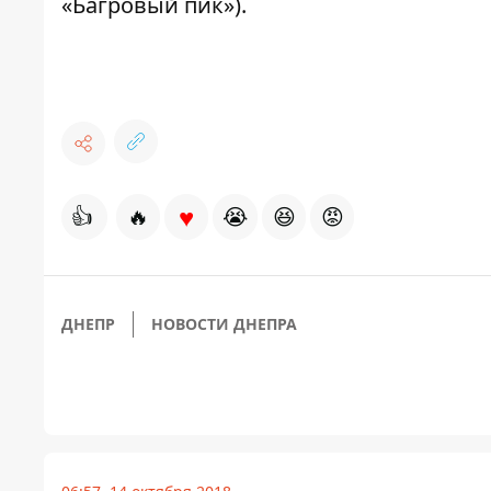
«Багровый пик»).
♥
👍
🔥
😭
😆
😡
ДНЕПР
НОВОСТИ ДНЕПРА