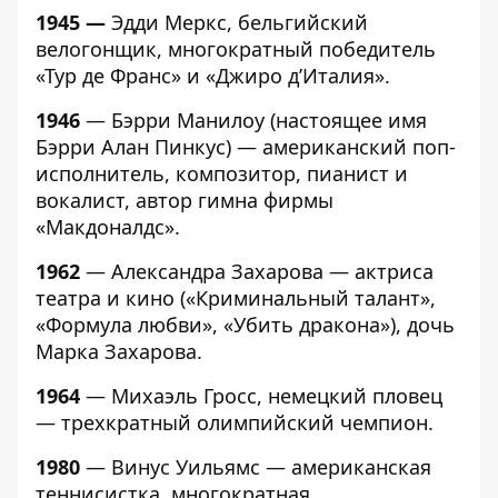
1945 —
Эдди Меркс, бельгийский
велогонщик, многократный победитель
«Тур де Франс» и «Джиро д’Италия».
1946
— Бэрри Манилоу (настоящее имя
Бэрри Алан Пинкус) — американский поп-
исполнитель, композитор, пианист и
вокалист, автор гимна фирмы
«Макдоналдс».
1962
— Александра Захарова — актриса
театра и кино («Криминальный талант»,
«Формула любви», «Убить дракона»), дочь
Марка Захарова.
1964
— Михаэль Гросс, немецкий пловец
— трехкратный олимпийский чемпион.
1980
— Винус Уильямс — американская
теннисистка, многократная