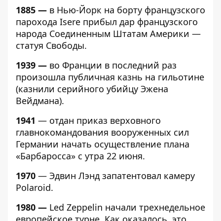
1885 —
в Нью-Йорк на борту французского
парохода Isere прибыл дар французского
народа Соединенным Штатам Америки —
статуя Свободы.
1939 —
во Франции в последний раз
произошла публичная казнь на гильотине
(казнили серийного убийцу Эжена
Вейдмана).
1941
— отдан приказ верховного
главнокомандования вооруженных сил
Германии начать осуществление плана
«Барбаросса» с утра 22 июня.
1970
— Эдвин Лэнд запатентовал камеру
Polaroid.
1980 —
Led Zeppelin начали трехнедельное
европейское турне. Как оказалось, это