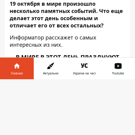
19 октября
в мире произошло
несколько памятных событий.
Что еще
делает этот день особенным и
отличает его от всех остальных?
Информатор
расскажет о самых
интересных из них.
В МИРЕ В ЭТОТ ДЕНЬ ПРАЗДНУЮТ
День ракетно-артиллерийских войск в
Главная
Актуально
Україна на часі
Youtube
Армении.
19 октября 1992 года было
завершено формирование ракетно-
Информатор в
Скачать
артиллерийских подразделений
телефоне
👉
Вооруженных сил Армении. Во времена
СССР в Армянской ССР предприятия ВПК
производили до 40 % от общесоюзного
выпуска военной электроники (АСУ ПВО
(«Разданмаш»), автономные системы
питания для комплексов ПВО