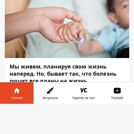
Мы живем, планируя свою жизнь
наперед. Но, бывает так, что болезнь
рушит все планы на жизнь.
Каждый день для них испытание и
Главная
Актуально
Україна на часі
Youtube
каждый день они борются за свое
здоровье.
Информатор
расскажет о том,
Информатор в
Скачать
каким детям в Днепре требуется помощь.
телефоне
👉
КИРИЧЕНКО ВИКТОРИЯ