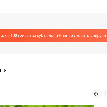
Более 100 гривен за куб воды: в Днепре снова планирую
дня
👍