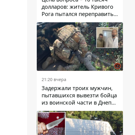
долларов: житель Кривого
Рога пытался переправить
мужчину в Словакию
21:20 вчера
Задержали троих мужчин,
пытавшихся вывезти бойца
из воинской части в Днепр
за 7 тысяч долларов: среди
них был врач