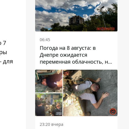
06:45
 7
Погода на 8 августа: в
ары
Днепре ожидается
- для
переменная облачность, но
может пойти дождь
23:20 вчера