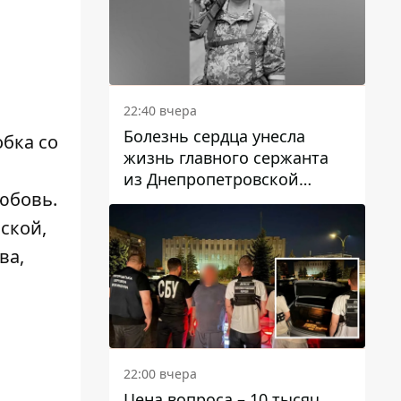
22:40 вчера
Болезнь сердца унесла
обка со
жизнь главного сержанта
из Днепропетровской
любовь.
области Юрия Свистуна
ской,
ва,
22:00 вчера
Цена вопроса – 10 тысяч