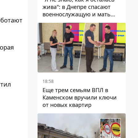
жива": в Днепре спасают
военнослужащую и мать
аботают
четверых детей, которую
ранил КАБ
торая
18:58
етил
Еще трем семьям ВПЛ в
Каменском вручили ключи
от новых квартир