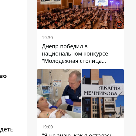
19:30
Днепр победил в
национальном конкурсе
"Молодежная столица
Украины – 2026"
во
19:00
идеть
"Я не знаю, как я осталась