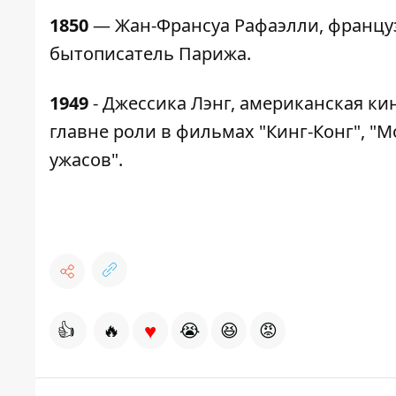
1850
— Жан-Франсуа Рафаэлли, француз
бытописатель Парижа.
1949
- Джессика Лэнг, американская ки
главне роли в фильмах "Кинг-Конг", "М
ужасов".
♥
👍
🔥
😭
😆
😡