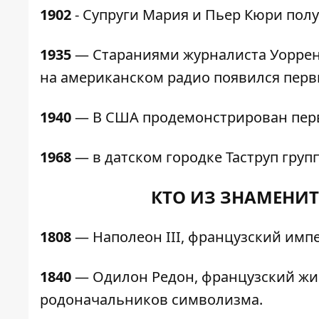
1902
- Супруги Мария и Пьер Кюри пол
1935
— Стараниями журналиста Уоррена Х
на американском радио появился перв
1940
— В США продемонстрирован пер
1968
— в датском городке Таструп груп
КТО ИЗ ЗНАМЕНИТ
1808
— Наполеон III, французский имп
1840
— Одилон Редон, французский жив
родоначальников символизма.