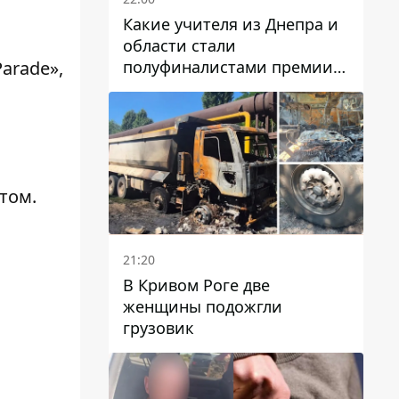
Какие учителя из Днепра и
области стали
полуфиналистами премии
arade»,
Global Teacher Prize Ukraine
2026
том.
21:20
В Кривом Роге две
женщины подожгли
грузовик