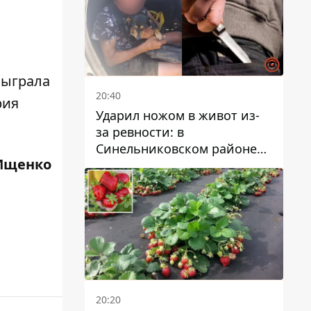
сыграла
20:40
рия
Ударил ножом в живот из-
за ревности: в
Синельниковском районе
Ищенко
задержали 49-летнего
мужчину за убийство
20:20