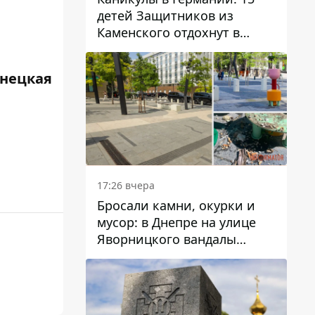
детей Защитников из
Каменского отдохнут в
Вуппертале
инецкая
17:26 вчера
Бросали камни, окурки и
мусор: в Днепре на улице
Яворницкого вандалы
повредили питьевые
фонтаны