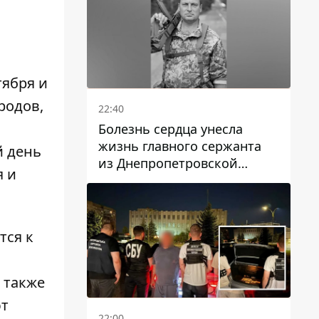
тября и
родов,
22:40
Болезнь сердца унесла
жизнь главного сержанта
й день
из Днепропетровской
я и
области Юрия Свистуна
тся к
 также
ют
22:00