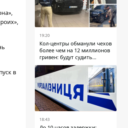
она»,
роих»,
19:20
Кол-центры обманули чехов
нь
более чем на 12 миллионов
гривен: будут судить
днепрянина,
организовавшего
пуск в
транснациональную
преступную организацию
18:43
До 10 часов задержки: