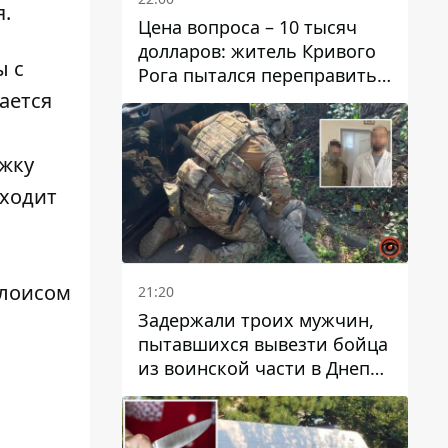
я.
Цена вопроса – 10 тысяч
долларов: житель Кривого
ы с
Рога пытался переправить
мужчину в Словакию
чается
ржку
оходит
Алоисом
21:20
Задержали троих мужчин,
пытавшихся вывезти бойца
из воинской части в Днепр
за 7 тысяч долларов: среди
них был врач