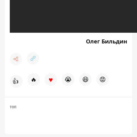
Олег Бильдин
♥
🔥
😭
😆
😡
👍
ТОП