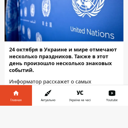
24 октября в Украине и мире отмечают
несколько праздников. Также в этот
день произошло несколько знаковых
событий.
Информатор
расскажет о самых
интересных фактах о них.
В МИРЕ В ЭТОТ ДЕНЬ ПРАЗДНУЮТ
Главная
Актуально
Україна на часі
Youtube
Информатор в
Международный день Организации
Скачать
телефоне
👉
Объединенных Наций.
В этот день в
1945-м вступил в силу Устав ООН. С тех